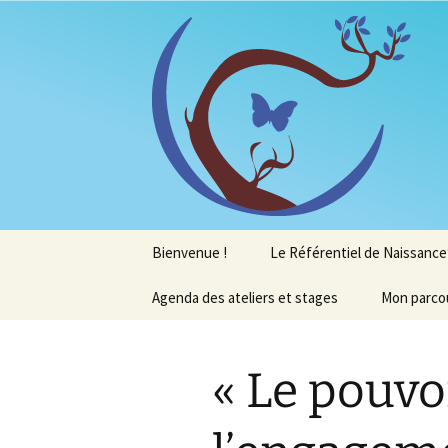
orientation scolaire et professi
reliance4
Aller
Bienvenue !
Le Référentiel de Naissanc
au
contenu
Agenda des ateliers et stages
Mon parcou
« Le pouvo