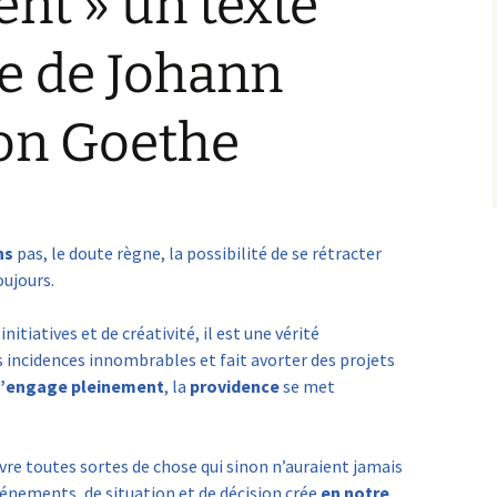
nt » un texte
e de Johann
on Goethe
ns
pas, le doute règne, la possibilité de se rétracter
oujours.
nitiatives et de créativité, il est une vérité
 incidences innombrables et fait avorter des projets
s’engage pleinement
, la
providence
se met
re toutes sortes de chose qui sinon n’auraient jamais
énements, de situation et de décision crée
en notre